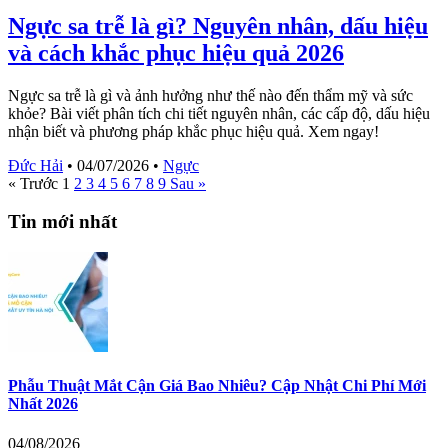
Ngực sa trễ là gì? Nguyên nhân, dấu hiệu
và cách khắc phục hiệu quả 2026
Ngực sa trễ là gì và ảnh hưởng như thế nào đến thẩm mỹ và sức
khỏe? Bài viết phân tích chi tiết nguyên nhân, các cấp độ, dấu hiệu
nhận biết và phương pháp khắc phục hiệu quả. Xem ngay!
Đức Hải
•
04/07/2026
•
Ngực
« Trước
1
2
3
4
5
6
7
8
9
Sau »
Tin mới nhất
Phẫu Thuật Mắt Cận Giá Bao Nhiêu? Cập Nhật Chi Phí Mới
Nhất 2026
04/08/2026