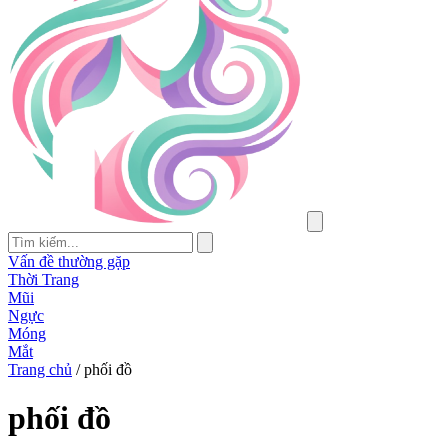
Vấn đề thường gặp
Thời Trang
Mũi
Ngực
Móng
Mắt
Trang chủ
/
phối đồ
phối đồ