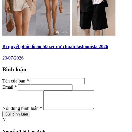
Bí quyết phối đồ chân váy xòe dài mùa đông ấm áp, cuốn hút
21/07/2026
Bí quyết phối đồ áo blazer nữ chuẩn fashionista 2026