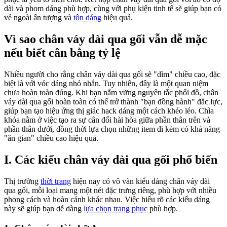
dài và phom dáng phù hợp, cùng với phụ kiện tinh tế sẽ giúp bạn có
vẻ ngoài ấn tượng và
tôn dáng
hiệu quả.
Vì sao chân váy dài qua gối vẫn dễ mặc
nếu biết cân bằng tỷ lệ
Nhiều người cho rằng chân váy dài qua gối sẽ "dìm" chiều cao, đặc
biệt là với vóc dáng nhỏ nhắn. Tuy nhiên, đây là một quan niệm
chưa hoàn toàn đúng. Khi bạn nắm vững nguyên tắc phối đồ, chân
váy dài qua gối hoàn toàn có thể trở thành "bạn đồng hành" đắc lực,
giúp bạn tạo hiệu ứng thị giác hack dáng một cách khéo léo. Chìa
khóa nằm ở việc tạo ra sự cân đối hài hòa giữa phần thân trên và
phần thân dưới, đồng thời lựa chọn những item đi kèm có khả năng
"ăn gian" chiều cao hiệu quả.
I. Các kiểu chân váy dài qua gối phổ biến
Thị trường
thời trang
hiện nay có vô vàn kiểu dáng chân váy dài
qua gối, mỗi loại mang một nét đặc trưng riêng, phù hợp với nhiều
phong cách và hoàn cảnh khác nhau. Việc hiểu rõ các kiểu dáng
này sẽ giúp bạn dễ dàng
lựa chọn trang phục
phù hợp.