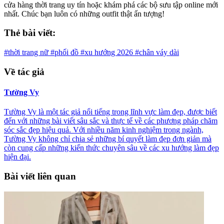
cửa hàng thời trang uy tín hoặc khám phá các bộ sưu tập online mới
nhất. Chúc bạn luôn có những outfit thật ấn tượng!
Thẻ bài viết:
#thời trang nữ
#phối đồ
#xu hướng 2026
#chân váy dài
Về tác giả
Tường Vy
Tường Vy là một tác giả nổi tiếng trong lĩnh vực làm đẹp, được biết
đến với những bài viết sâu sắc và thực tế về các phương pháp chăm
sóc sắc đẹp hiệu quả. Với nhiều năm kinh nghiệm trong ngành,
Tường Vy không chỉ chia sẻ những bí quyết làm đẹp đơn giản mà
còn cung cấp những kiến thức chuyên sâu về các xu hướng làm đẹp
hiện đại.
Bài viết liên quan