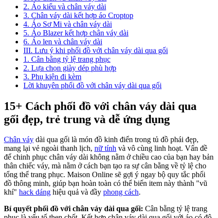
2. Áo kiểu và chân váy dài
3. Chân váy dài kết hợp áo Croptop
4. Áo Sơ Mi và chân váy dài
5. Áo Blazer kết hợp chân váy dài
6. Áo len và chân váy dài
III. Lưu ý khi phối đồ với chân váy dài qua gối
1. Cân bằng tỷ lệ trang phục
2. Lựa chọn giày dép phù hợp
3. Phụ kiện đi kèm
Lời khuyên phối đồ với chân váy dài qua gối
15+ Cách phối đồ với chân váy dài qua
gối đẹp, trẻ trung và dễ ứng dụng
Chân váy
dài qua gối là món đồ kinh điển trong tủ đồ phái đẹp,
mang lại vẻ ngoài thanh lịch,
nữ tính
và vô cùng linh hoạt. Vấn đề
để chinh phục chân váy dài không nằm ở chiều cao của bạn hay bản
thân chiếc váy, mà nằm ở cách bạn tạo ra sự cân bằng về tỷ lệ cho
tổng thể trang phục. Maison Online sẽ gợi ý ngay bộ quy tắc phối
đồ thông minh, giúp bạn hoàn toàn có thể biến item này thành "vũ
khí"
hack dáng
hiệu quả và đầy
phong cách
.
Bí quyết phối đồ với chân váy dài qua gối:
Cân bằng tỷ lệ trang
phục là yếu tố then chốt. Kết hợp chân váy dài qua gối với áo có độ