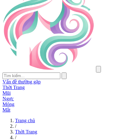
Vấn đề thường gặp
Thời Trang
Mũi
Ngực
Móng
Mắt
Trang chủ
/
Thời Trang
/