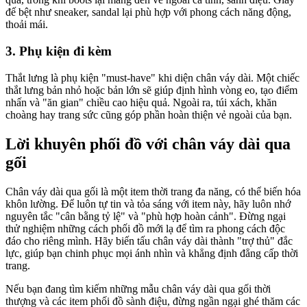
đế bệt như sneaker, sandal lại phù hợp với phong cách năng động,
thoải mái.
3. Phụ kiện đi kèm
Thắt lưng là phụ kiện "must-have" khi diện chân váy dài. Một chiếc
thắt lưng bản nhỏ hoặc bản lớn sẽ giúp định hình vòng eo, tạo điểm
nhấn và "ăn gian" chiều cao hiệu quả. Ngoài ra, túi xách, khăn
choàng hay trang sức cũng góp phần hoàn thiện vẻ ngoài của bạn.
Lời khuyên phối đồ với chân váy dài qua
gối
Chân váy dài qua gối là một item thời trang đa năng, có thể biến hóa
khôn lường. Để luôn tự tin và tỏa sáng với item này, hãy luôn nhớ
nguyên tắc "cân bằng tỷ lệ" và "phù hợp hoàn cảnh". Đừng ngại
thử nghiệm những cách phối đồ mới lạ để tìm ra phong cách độc
đáo cho riêng mình. Hãy biến tấu chân váy dài thành "trợ thủ" đắc
lực, giúp bạn chinh phục mọi ánh nhìn và khẳng định đẳng cấp thời
trang.
Nếu bạn đang tìm kiếm những mẫu chân váy dài qua gối thời
thượng và các item phối đồ sành điệu, đừng ngần ngại ghé thăm các