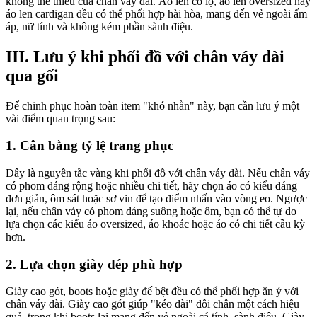
không thể thiếu của chân váy dài. Áo len cổ lọ, áo len oversized hay
áo len cardigan đều có thể phối hợp hài hòa, mang đến vẻ ngoài ấm
áp, nữ tính và không kém phần sành điệu.
III. Lưu ý khi phối đồ với chân váy dài
qua gối
Để chinh phục hoàn toàn item "khó nhằn" này, bạn cần lưu ý một
vài điểm quan trọng sau:
1. Cân bằng tỷ lệ trang phục
Đây là nguyên tắc vàng khi phối đồ với chân váy dài. Nếu chân váy
có phom dáng rộng hoặc nhiều chi tiết, hãy chọn áo có kiểu dáng
đơn giản, ôm sát hoặc sơ vin để tạo điểm nhấn vào vòng eo. Ngược
lại, nếu chân váy có phom dáng suông hoặc ôm, bạn có thể tự do
lựa chọn các kiểu áo oversized, áo khoác hoặc áo có chi tiết cầu kỳ
hơn.
2. Lựa chọn giày dép phù hợp
Giày cao gót, boots hoặc giày đế bệt đều có thể phối hợp ăn ý với
chân váy dài. Giày cao gót giúp "kéo dài" đôi chân một cách hiệu
quả, trong khi boots lại mang đến vẻ ngoài cá tính, sành điệu. Giày