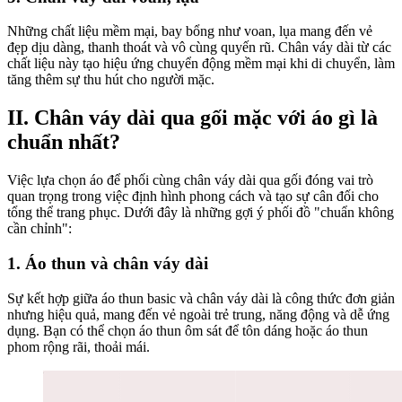
Những chất liệu mềm mại, bay bổng như voan, lụa mang đến vẻ
đẹp dịu dàng, thanh thoát và vô cùng quyến rũ. Chân váy dài từ các
chất liệu này tạo hiệu ứng chuyển động mềm mại khi di chuyển, làm
tăng thêm sự thu hút cho người mặc.
II. Chân váy dài qua gối mặc với áo gì là
chuẩn nhất?
Việc lựa chọn áo để phối cùng chân váy dài qua gối đóng vai trò
quan trọng trong việc định hình phong cách và tạo sự cân đối cho
tổng thể trang phục. Dưới đây là những gợi ý phối đồ "chuẩn không
cần chỉnh":
1. Áo thun và chân váy dài
Sự kết hợp giữa áo thun basic và chân váy dài là công thức đơn giản
nhưng hiệu quả, mang đến vẻ ngoài trẻ trung, năng động và dễ ứng
dụng. Bạn có thể chọn áo thun ôm sát để tôn dáng hoặc áo thun
phom rộng rãi, thoải mái.