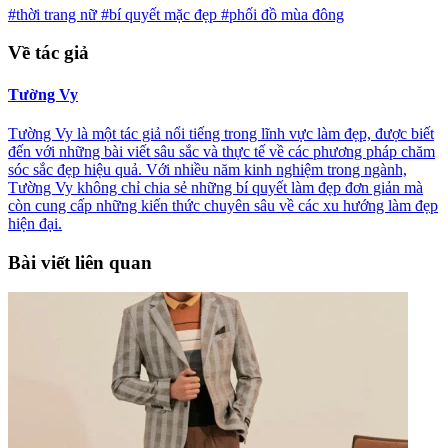
#thời trang nữ
#bí quyết mặc đẹp
#phối đồ mùa đông
Về tác giả
Tường Vy
Tường Vy là một tác giả nổi tiếng trong lĩnh vực làm đẹp, được biết
đến với những bài viết sâu sắc và thực tế về các phương pháp chăm
sóc sắc đẹp hiệu quả. Với nhiều năm kinh nghiệm trong ngành,
Tường Vy không chỉ chia sẻ những bí quyết làm đẹp đơn giản mà
còn cung cấp những kiến thức chuyên sâu về các xu hướng làm đẹp
hiện đại.
Bài viết liên quan