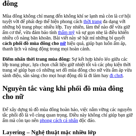
đông
Mùa đông không chỉ mang đến không khí se lạnh mà còn là cơ hội
tuyệt vời để phái đẹp thể hiện phong cách
thời trang
đa dạng với
những bộ trang phục nhiều lớp. Tuy nhiên, làm thế nào để vừa giữ
ấm cơ thể, vừa đảm bảo tính
thẩm mỹ
và sự gọn nhẹ là điều khiến
nhiều cô nàng băn khoăn. Bài viết này sẽ bật mí những bí quyết
cách phối đồ mùa đông cho
nữ
hiệu quả, giúp bạn luôn ấm áp,
thanh lịch và năng động trong mọi hoàn cảnh.
Điểm nhấn thời trang mùa đông:
Sự kết hợp khéo léo giữa các
lớp trang phục, lựa chọn chất liệu giữ nhiệt tốt và các phụ kiện thời
trang sẽ giúp bạn có những set đồ mùa đông cho nữ vừa ấm áp vừa
sành điệu, sẵn sàng cho mọi hoạt động dù là đi làm hay
đi chơi
.
Nguyên tắc vàng khi phối đồ mùa đông
cho nữ
Để xây dựng tủ đồ mùa đông hoàn hảo, việc nắm vững các nguyên
tắc phối đồ là vô cùng quan trọng. Điều này không chỉ giúp bạn giữ
ấm mà còn tạo nên
phong cách cá nhân
độc đáo.
Layering – Nghệ thuật mặc nhiều lớp