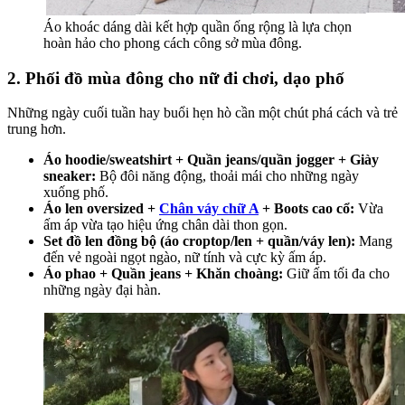
Áo khoác dáng dài kết hợp quần ống rộng là lựa chọn
hoàn hảo cho phong cách công sở mùa đông.
2. Phối đồ mùa đông cho nữ đi chơi, dạo phố
Những ngày cuối tuần hay buổi hẹn hò cần một chút phá cách và trẻ
trung hơn.
Áo hoodie/sweatshirt + Quần jeans/quần jogger + Giày
sneaker:
Bộ đôi năng động, thoải mái cho những ngày
xuống phố.
Áo len oversized +
Chân váy chữ A
+ Boots cao cổ:
Vừa
ấm áp vừa tạo hiệu ứng chân dài thon gọn.
Set đồ len đồng bộ (áo croptop/len + quần/váy len):
Mang
đến vẻ ngoài ngọt ngào, nữ tính và cực kỳ ấm áp.
Áo phao + Quần jeans + Khăn choàng:
Giữ ấm tối đa cho
những ngày đại hàn.