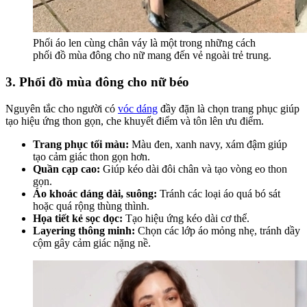
Phối áo len cùng chân váy là một trong những cách
phối đồ mùa đông cho nữ mang đến vẻ ngoài trẻ trung.
3. Phối đồ mùa đông cho nữ béo
Nguyên tắc cho người có
vóc dáng
đầy đặn là chọn trang phục giúp
tạo hiệu ứng thon gọn, che khuyết điểm và tôn lên ưu điểm.
Trang phục tối màu:
Màu đen, xanh navy, xám đậm giúp
tạo cảm giác thon gọn hơn.
Quần cạp cao:
Giúp kéo dài đôi chân và tạo vòng eo thon
gọn.
Áo khoác dáng dài, suông:
Tránh các loại áo quá bó sát
hoặc quá rộng thùng thình.
Họa tiết kẻ sọc dọc:
Tạo hiệu ứng kéo dài cơ thể.
Layering thông minh:
Chọn các lớp áo mỏng nhẹ, tránh dầy
cộm gây cảm giác nặng nề.