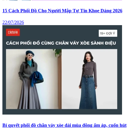
15 Cách Phối Đồ Cho Người Mập Tự Tin Khoe Dáng 2026
22/07/2026
Bí quyết phối đồ chân váy xòe dài mùa đông ấm áp, cuốn hút