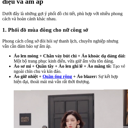
điệu và ấm áp
Dưới đây là những gợi ý phối đồ chi tiết, phù hợp với nhiều phong
cách và hoàn cảnh khác nhau.
1. Phối đồ mùa đông cho nữ công sở
Phong cách công sở đòi hỏi sự thanh lịch, chuyên nghiệp nhưng
vẫn cần đảm bảo sự ấm áp.
Áo len mỏng + Chân váy bút chì + Áo khoác dạ dáng dài:
Một bộ trang phục kinh điển, vừa giữ ấm vừa tôn dáng.
Áo sơ mi + Quần tây + Áo len ghi lê + Áo măng tô:
Tạo vẻ
ngoài chỉn chu và kín đáo.
Áo giữ nhiệt +
Quần ống rộng
+ Áo blazer:
Sự kết hợp
hiện đại, thoải mái mà vẫn rất thời thượng.