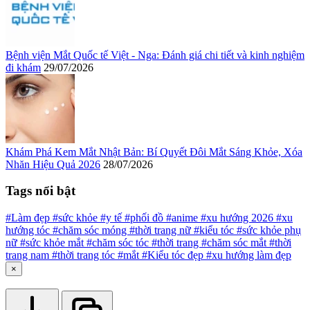
Bệnh viện Mắt Quốc tế Việt - Nga: Đánh giá chi tiết và kinh nghiệm
đi khám
29/07/2026
Khám Phá Kem Mắt Nhật Bản: Bí Quyết Đôi Mắt Sáng Khỏe, Xóa
Nhăn Hiệu Quả 2026
28/07/2026
Tags nổi bật
#Làm đẹp
#sức khỏe
#y tế
#phối đồ
#anime
#xu hướng 2026
#xu
hướng tóc
#chăm sóc móng
#thời trang nữ
#kiểu tóc
#sức khỏe phụ
nữ
#sức khỏe mắt
#chăm sóc tóc
#thời trang
#chăm sóc mắt
#thời
trang nam
#thời trang tóc
#mắt
#Kiểu tóc đẹp
#xu hướng làm đẹp
×