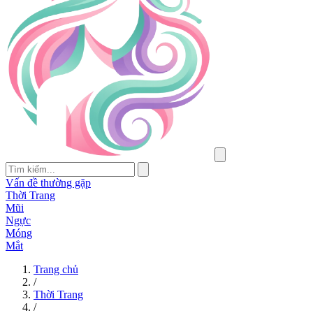
Vấn đề thường gặp
Thời Trang
Mũi
Ngực
Móng
Mắt
Trang chủ
/
Thời Trang
/