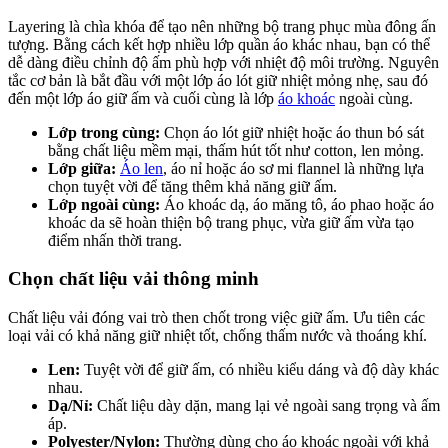
Layering là chìa khóa để tạo nên những bộ trang phục mùa đông ấn
tượng. Bằng cách kết hợp nhiều lớp quần áo khác nhau, bạn có thể
dễ dàng điều chỉnh độ ấm phù hợp với nhiệt độ môi trường. Nguyên
tắc cơ bản là bắt đầu với một lớp áo lót giữ nhiệt mỏng nhẹ, sau đó
đến một lớp áo giữ ấm và cuối cùng là lớp
áo khoác
ngoài cùng.
Lớp trong cùng:
Chọn áo lót giữ nhiệt hoặc áo thun bó sát
bằng chất liệu mềm mại, thấm hút tốt như cotton, len mỏng.
Lớp giữa:
Áo len
, áo nỉ hoặc áo sơ mi flannel là những lựa
chọn tuyệt vời để tăng thêm khả năng giữ ấm.
Lớp ngoài cùng:
Áo khoác dạ, áo măng tô, áo phao hoặc áo
khoác da sẽ hoàn thiện bộ trang phục, vừa giữ ấm vừa tạo
điểm nhấn thời trang.
Chọn chất liệu vải thông minh
Chất liệu vải đóng vai trò then chốt trong việc giữ ấm. Ưu tiên các
loại vải có khả năng giữ nhiệt tốt, chống thấm nước và thoáng khí.
Len:
Tuyệt vời để giữ ấm, có nhiều kiểu dáng và độ dày khác
nhau.
Dạ/Nỉ:
Chất liệu dày dặn, mang lại vẻ ngoài sang trọng và ấm
áp.
Polyester/Nylon:
Thường dùng cho áo khoác ngoài với khả