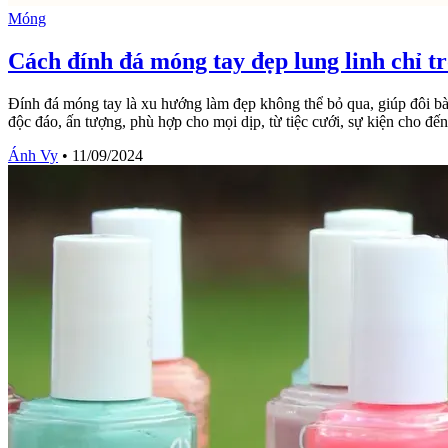
Móng
Cách đính đá móng tay đẹp lung linh chỉ t
Đính đá móng tay là xu hướng làm đẹp không thể bỏ qua, giúp đôi bàn 
độc đáo, ấn tượng, phù hợp cho mọi dịp, từ tiệc cưới, sự kiện cho đế
Ánh Vy
•
11/09/2024