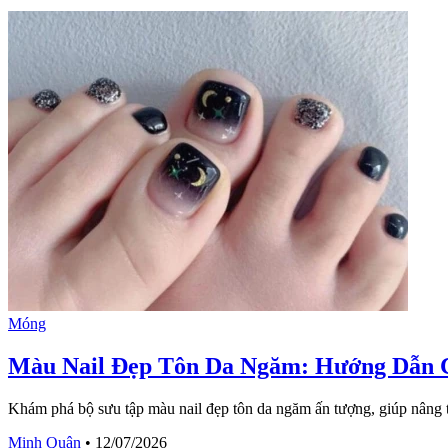
Móng
Màu Nail Đẹp Tôn Da Ngăm: Hướng Dẫn 
Khám phá bộ sưu tập màu nail đẹp tôn da ngăm ấn tượng, giúp nâng 
Minh Quân
•
12/07/2026